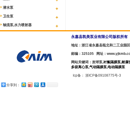
潜水泵
卫生泵
轴流泵,水力喷射器
永嘉县凯美泵业有限公司版权所有 YO
地址：浙江省永嘉县瓯北和二工业园
邮编：325105 网址：
www.yjkmb.c
网站关键词：发球泵,
衬氟隔膜泵
,
耐腐
多级离心泵
,
气动隔膜泵
,
电动隔膜泵
Icp备：
浙ICP备09108775号-3
分享到：