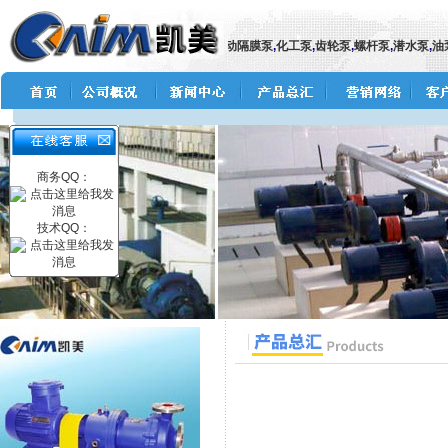
泵
,
污水泵
,
自吸泵
,
隔膜泵
,
气动隔膜泵
,
电动隔膜泵
,
化工泵
,
齿轮泵
,
螺杆泵
,
潜水泵
,
油泵
,
商务QQ：
技术QQ：