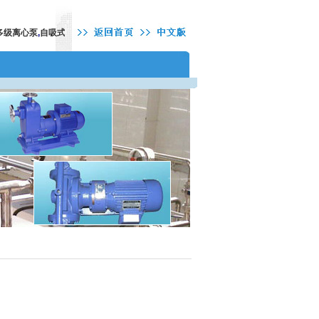
级离心泵
,
自吸式离心泵
,
低转速离心泵
,
氟塑料离心泵
,
氟塑料化工泵
,
管道油泵