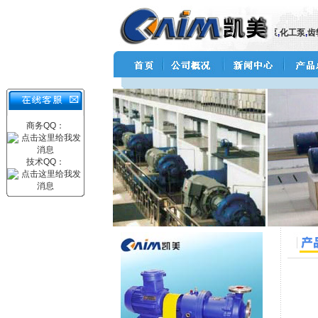
多级泵
,
旋涡泵
,
液下排污泵
,
污水泵
,
自吸泵
,
隔膜泵
,
气动隔膜泵
,
电动隔膜泵
,
化工泵
,
齿轮
商务QQ：
技术QQ：