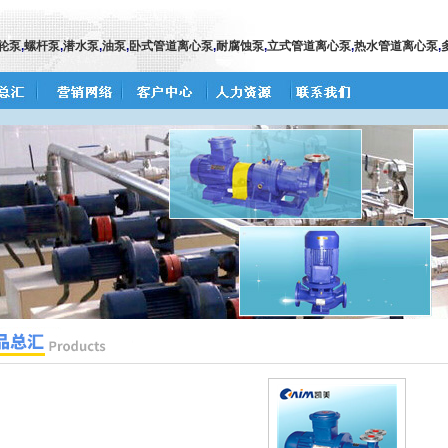
泵
,
螺杆泵
,
潜水泵
,
油泵
,
卧式管道离心泵
,
耐腐蚀泵
,
立式管道离心泵
,
热水管道离心泵
,
多