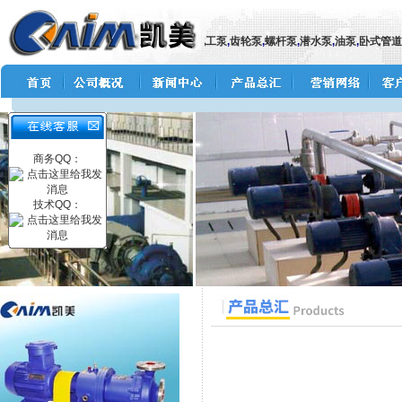
自吸泵
,
隔膜泵
,
气动隔膜泵
,
电动隔膜泵
,
化工泵
,
齿轮泵
,
螺杆泵
,
潜水泵
,
油泵
,
卧式管道离
商务QQ：
技术QQ：