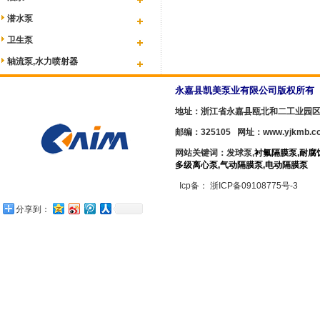
潜水泵
卫生泵
轴流泵,水力喷射器
永嘉县凯美泵业有限公司版权所有 YO
地址：浙江省永嘉县瓯北和二工业园
邮编：325105 网址：
www.yjkmb.c
网站关键词：发球泵,
衬氟隔膜泵
,
耐腐
多级离心泵
,
气动隔膜泵
,
电动隔膜泵
Icp备：
浙ICP备09108775号-3
分享到：